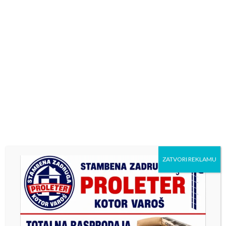
VIDEO
Najperspektivniji sportisti u Kotor Varošu u
2024. godini
11. Marta 2025.
administrator
ZATVORI REKLAMU