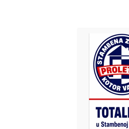
VIDEO
Video dana : Doček
Kotor Varošu
administrator
1. Januara 2025.