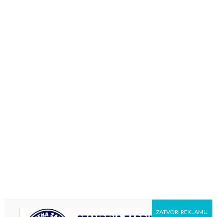
Previous
Next
У средњошколском центру
Нове медаље за наше
Никола Тесла основана
џудисте
нова школска секција –
женски фудбал
ZATVORI REKLAMU