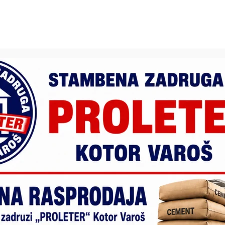
Elitte Bella Italia Kotor Varoš :
Organizujemo proslave 18. rođendana
3. Februara 2025.
administrator
Proslava 18. rođendana u Elitte Bella Italia