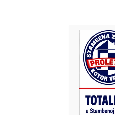
rođendan
MARKETING