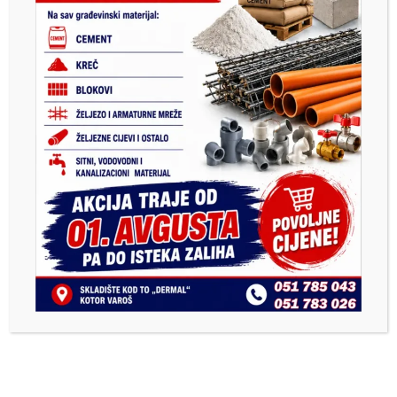
Kotor Varoš
proslava
rođendan
Tags:
Previous
Next
EM STIL
ВЕЧЕРАС СВИ У
СПОРТСКУ ДВОРАНУ
ДА ОД 20 ЧАСОВА
ПОДРЖИМО НАШЕ
МОМКЕ