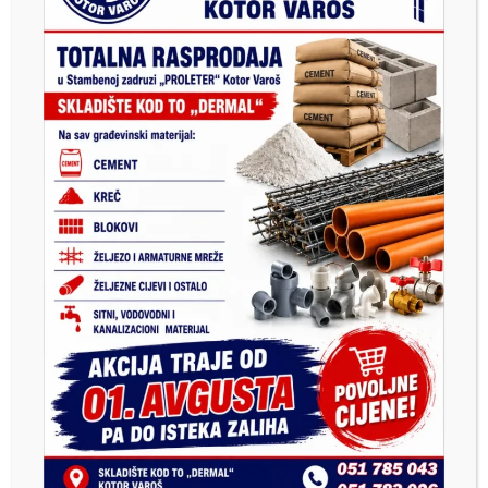
Previous
Next
Раднички спорт оживио у
Први фестивал ракије у
Котор Варошу – Прве игре
Котор Варошу
окупиле преко 300
учесника, Спортек
најуспјешнији