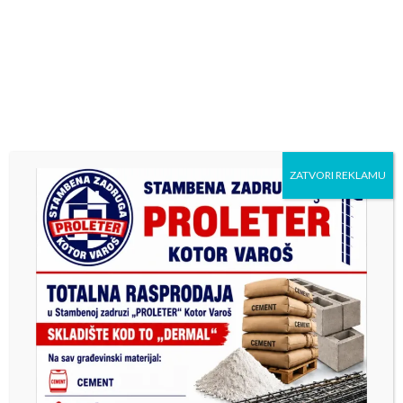
odsjek učiteljski studij, i 2009. godine diplomirala i
stekla zvanje profesor razredne nastave.
Zaposlena je u banjalučkoj Osnovnoj školi ”Branko
Radičević”.
Od decembra 2012. godine bila je na čelu SPKD
”Prosvjeta” Kotor Varoš.
ZATVORI REKLAMU
Previous
Next
Djed Mraz u Maslovarama
Kotorvarošani na platou
podijelio 225 novogodišnjih
ispred opštine dočekali
paketića
Novu 2026. godinu