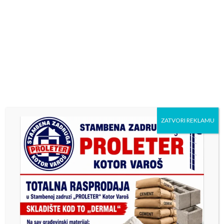
FOTO
Foto galerija : Zabrðe
FOTO
ZATVORI REKLAMU
Foto dana : Jutarnja kafa u Kotor
Varošu
FOTO
Foto dana : Kotor Varoš