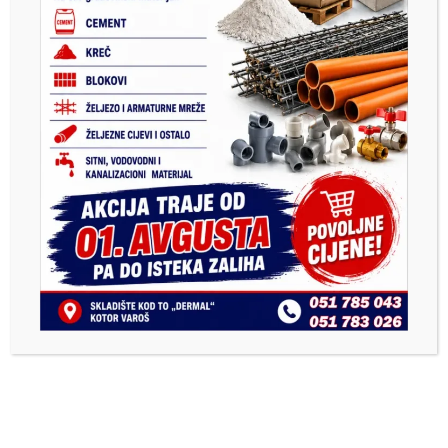
FOTO
Foto galerija : Kanjon Cvrcke,
Rastik i Vilenska vrela
VIDEO
VIDEO
Najuspješnije sportske ekipe u
Kotor Varošu u 2025. godini