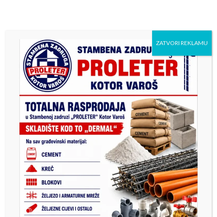
ZATVORI REKLAMU
Previous
Next
Istorijski dan za džudo u
Danas u Kotor Varošu: