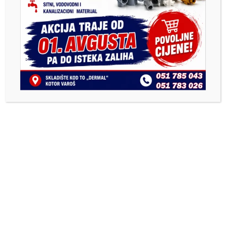
Kotor Varošu: Džudisti
Ulična trka osnovaca i
„Mladosti“ osvojili pet
Vaskršnja radionica za
medalja na Prvenstvu
najmlađe
Republike Srpske