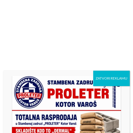
iz Sanskog Mosta.
ZATVORI REKLAMU
Previous
Next
Kotor Varoš : Radovi na
У суботу обиљежавање
uklanjanju nebezbjednih
Дана бораца Републике
objekata
Српске