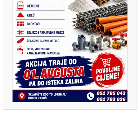
Previous
Next
PRODAVNICA1.COM –
Котлићијада окупља бројне
Vaša prva online
госте из региона
prodavnica