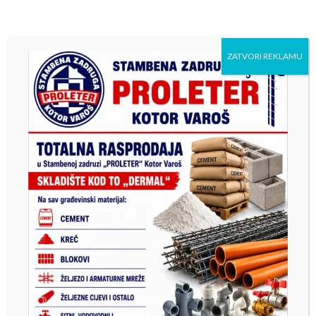
традиционалног турнира у
Vrbanjcima
малом фудбалу “Котор
Варош 2025”
ZATVORI REKLAMU