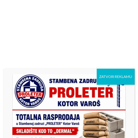
Ova jedinstvena i tradicionalna manifestacija imala je za
cilj promociju damskog lova, očuvanje prirode i
afirmaciju lovačke tradicije opštine Kotor Varoš.
ZATVORI REKLAMU