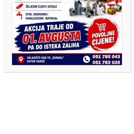
Previous
Next
SRD „Kotor Varoš“ dobio
Rukometaši Kotor Varoša
novo rukovodstvo
večeras protiv Mladosti –
podrška publike važna u
borbi za nove bodove