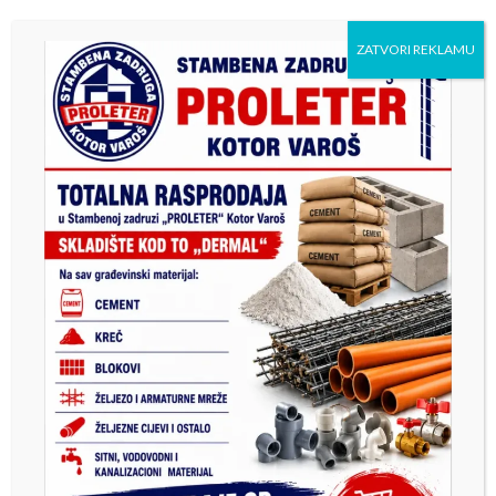
против М:тела
ZATVORI REKLAMU