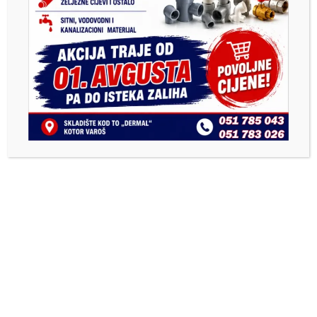
Previous
Next
Одржана Ловачка вечера у
Najuspješnije sportske
Масловарама
ekipe u Kotor Varošu u
2025. godini