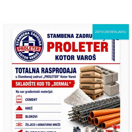
Previous
Next
Одличне вијести : Уређује
Врљановићи у топлини
се простор око ЈУ “Центар
породичног дома дочекују
за културу, спорт и
зиму
ZATVORI REKLAMU
информисање