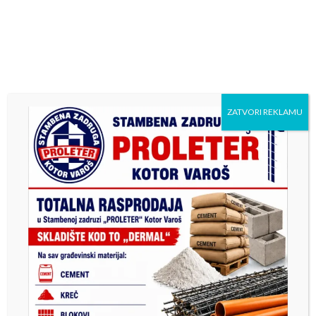
Hvala svima koji čuvaju istoriju našeg mjesta.
Pratite nas i podržite !
Previous
Next
“KOTOR VAROŠ NEKAD“
Одличне вијести : Уређује
ZATVORI REKLAMU
– Prve dvije “kocke” u
се простор око ЈУ “Центар
Kotor Varošu (S.M.)
за културу, спорт и
информисање