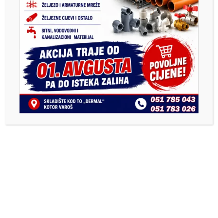
Previous
Next
Uhapšene 3 osobe u Kotor
РТРС: Мјештани и
Varošu: Naguravali se na
представници борачких
putu, oduzet nož i
организација против
automatska puška
најављеног окупљања
Бошњака у Грабовици код
Котор Вароша (ВИДЕО)