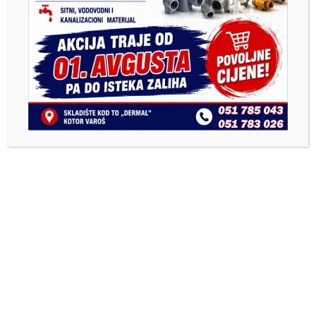
Previous
Next
Соња Бубић – од страсти
PRODAVNICA1.COM –
према обући до успјешног
Vaša prva online
бренда
prodavnica