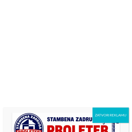
Previous
Next
Mladić iz Kotor Varoša
Конкурс за избор најбољих
stradao u teškoj
литерарних и ликовних
saobraćajnoj nesreći
радова на тему ,,Кад мој
град замирише на прољеће“
ZATVORI REKLAMU