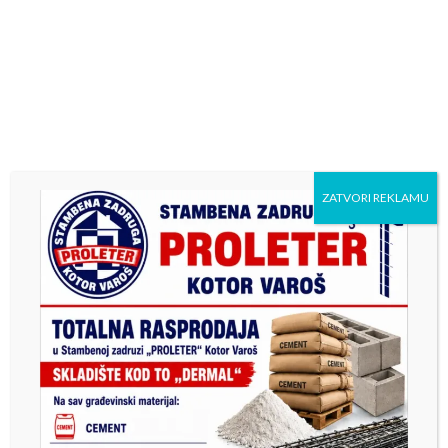
ZATVORI REKLAMU
Previous
Next
Video dana : Spust niz
Душку Васиљевићу нови
Vrbanju, Grabovica
мандат на челу Синдикалне
организације