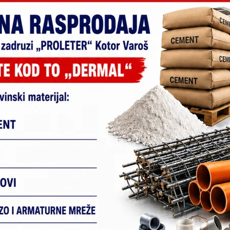
Epoxy KV : Izrada predmeta od smole
25. Novembra 2025.
administrator
Želite da sačuvate vaše najdraže trenutke zauvijek ili
da napravite poklon koji priča vašu...
Velika pobjeda SDS-a u Kotor Varošu :
Branko Blanuša pobijedio na 27 od 33
biračka mjesta
24. Novembra 2025.
administrator
Na prijevremenim predsjedničkim izborima koji su