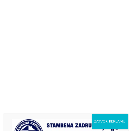
MARKETING
Salon keramike “EM STIL”
21. Decembra 2024.
administrator
Tražite savršene keramičke pločice? Posjetite
prodavnicu EM STIL u Kotor Varošu i otkrijte široku...
Previous
1
2
ZATVORI REKLAMU