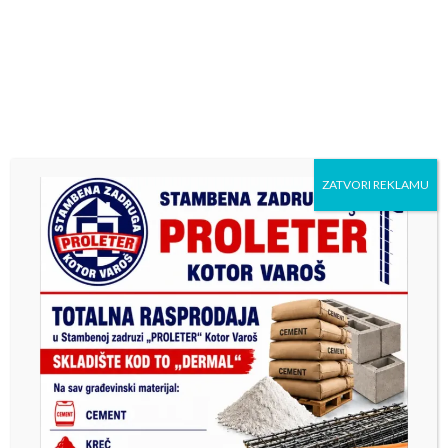
Стипендије за студенте прве године (ученици Вуковци
и ученици генерације) исплаћиваће се за осам мјесеци у
износу од 100 КМ.
Детаљније информације сви заинтересовани студенти
могу пронаћи овдје :
СТИПЕНДИЈЕ.
ZATVORI REKLAMU
Previous
Next
Екипа “Гео-Нарић”
Ученици СШЦ „Никола
тријумфовала на зимском
Тесла“ регионални прваци
турниру
у малом фудбалу