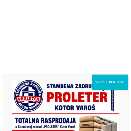
Према његовим ријечима Котор Варош је средина
богата различитостима, а међусобно уважавање
вјерских и културних идентитета представља једну од
њених највећих вриједности.
„Нека божићни празници донесу нову снагу и вјеру у
боље сутра и подстицај да заједно градимо друштво
засновано на миру, солидарности и повјерењу“, наводи
се даље у Сакановој честитки.
Он је вјерницима католичке вјероисповијести пожелио
ZATVORI REKLAMU
да предстојеће празничне дане проведу у здрављу,
заједништву и радости породичног окупљања.
Previous
Next
Добра сарадња борачких
CIK poništio izbore za
категорија и општине
predsjednika Srpske u 17
izbornih jedinica na 136