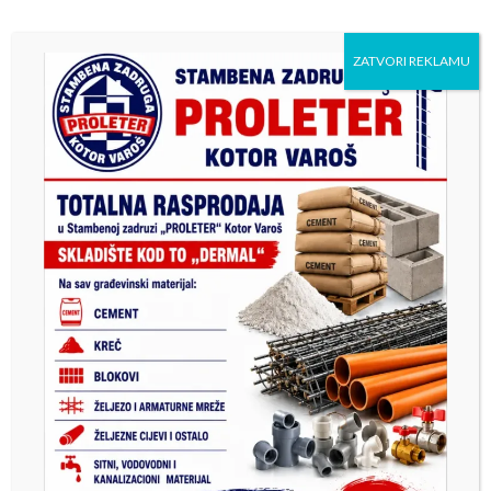
ZATVORI REKLAMU
Previous
Next
EM STIL Kotor Varoš
Mladić iz Kotor Varoša
stradao u teškoj