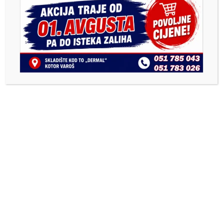
saobraćajnoj nesreći