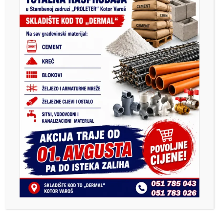
Previous
Next
Održano tradicionalno
Udes u Vrbanjcima : Pet
druženje Grabovčana
osoba povrijeđeno