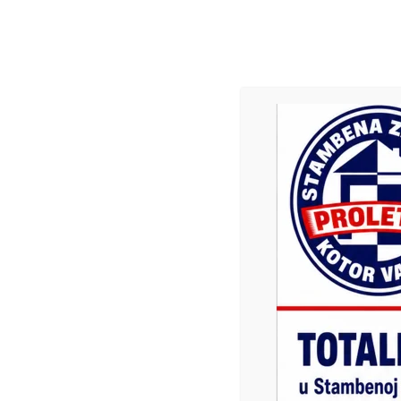
FOTO
Kotor Varoš (Raso 
administrator
21. Decembra 2024.