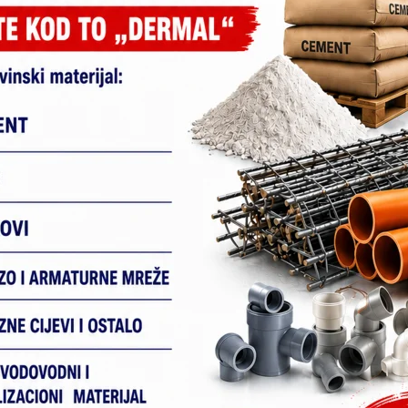
Next
Foto dana : Kotor Varoš (Raso ph)