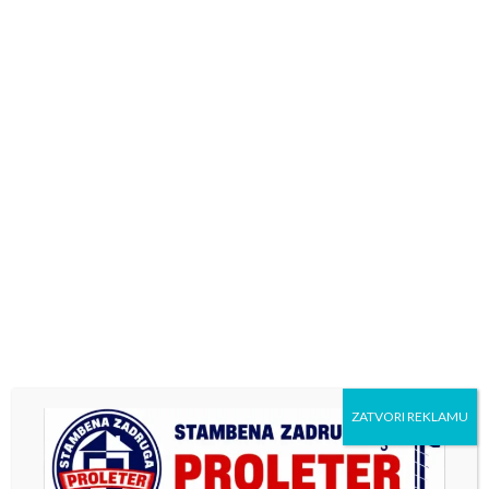
Previous
Next
Pismene zahvalnice
RTRS Karavan u Kotor
povodom Dana opštine
Varošu
2023
ZATVORI REKLAMU