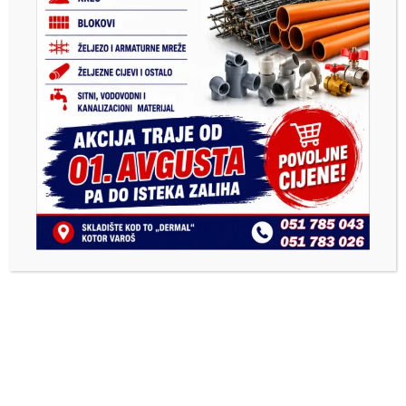
VIJESTI
ELITNO NASELJE “KV GARDEN” NASTAVLJA
DA RASTE
5. Marta 2025.
administrator
Izgradnja elitnog naselja “KV Garden” u Kotor Varošu
biće nastavljena za nekoliko dana kada...