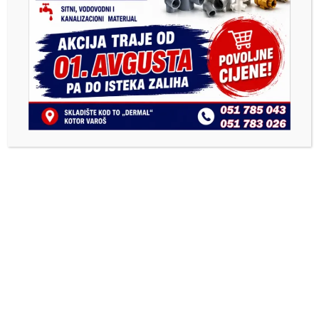
Previous
Next
Najbolje sportske ekipe u
Najbolji sportski radnik
Kotor Varošu u 2024.
(opštine Kotor Varoš)
godini
2024. godine