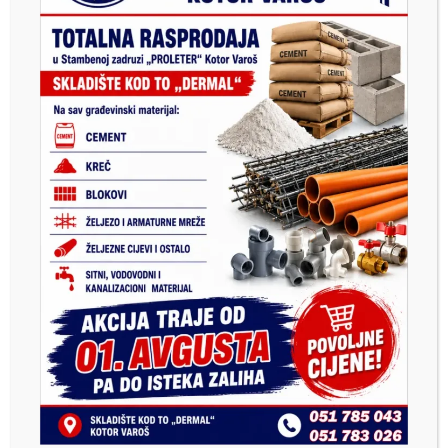
Previous
Next
Честитке за нашег
Povrijeđeni pješak iz Kotor
которварошанина : Дарко
Varoša u teškom stanju
Керезовић међу најбољим
менаџерима McDonald’s-а
у свијету!