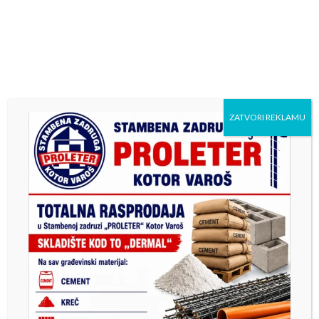
Горан Марковић, Никола Сакан, Дражен Жарић, Бојан
Марковић, Бранко Керезовић, Божо Тепић, Марко Бојић,
Павле Поповић.
Тренер: Дамјан Тепић
Previous
Next
Preminuo Enver Moralić:
“BANJA LUKA OPEN
ZATVORI REKLAMU
Svom Kotor Varošu se
2025” : ZLATNE MEDALJE
uvijek vraćao
ZA TEU KRŠIĆ I MILANA
MIRJANIĆA