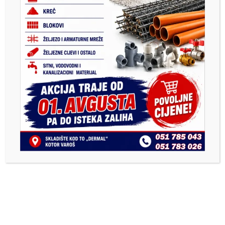
Previous
Next
CIK poništio izbore za
КП „Бобас“ унапређује
predsjednika Srpske u 17
комуналне услуге
izbornih jedinica na 136
biračkih mjesta