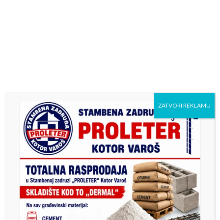
догађај, а међусобна размјена поклона је уприличена на
вечери након турнира.
Срце је пуно када су гости презадовољни, а то и јесте
главни циљ ових дружења. Да будемо људи и добри
домаћини, што потврђују и ријечи свих учесника. До
новог дружења остају успомене на предиван викенд.
ZATVORI REKLAMU